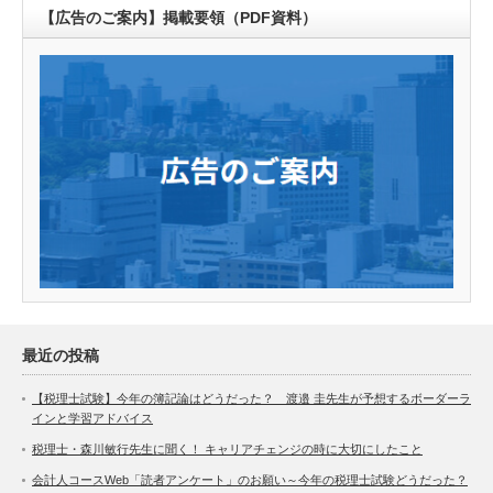
【広告のご案内】掲載要領（PDF資料）
最近の投稿
【税理士試験】今年の簿記論はどうだった？ 渡邉 圭先生が予想するボーダーラ
インと学習アドバイス
税理士・森川敏行先生に聞く！ キャリアチェンジの時に大切にしたこと
会計人コースWeb「読者アンケート」のお願い～今年の税理士試験どうだった？