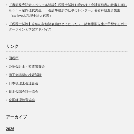
【書籍発売記念スペシャル対談】税理士試験お疲れ様！会計事務所の仕事を楽し
もう！～定岡佳代先生（『会計事務所の仕事カレンダー』著者)×朝倉歩先生
（sankyodo税理士法人代表）
【税理士試験】今年の財務諸表論はどうだった？ 諸角崇順先生が予想するボー
ダーラインと学習アドバイス
リンク
国税庁
公認会計士・監査審査会
商工会議所の検定試験
日本税理士会連合会
日本公認会計士協会
全国経理教育協会
アーカイブ
2026