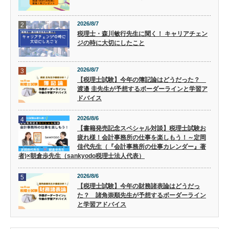
2026/8/7
2
税理士・森川敏行先生に聞く！ キャリアチェン
ジの時に大切にしたこと
2026/8/7
3
【税理士試験】今年の簿記論はどうだった？
渡邉 圭先生が予想するボーダーラインと学習ア
ドバイス
2026/8/6
4
【書籍発売記念スペシャル対談】税理士試験お
疲れ様！会計事務所の仕事を楽しもう！～定岡
佳代先生（『会計事務所の仕事カレンダー』著
者)×朝倉歩先生（sankyodo税理士法人代表）
2026/8/6
5
【税理士試験】今年の財務諸表論はどうだっ
た？ 諸角崇順先生が予想するボーダーライン
と学習アドバイス