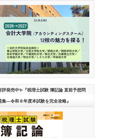
好評発売中✨『税理士試験 簿記論 直前予想問
題集―令和８年度本試験を完全攻略』