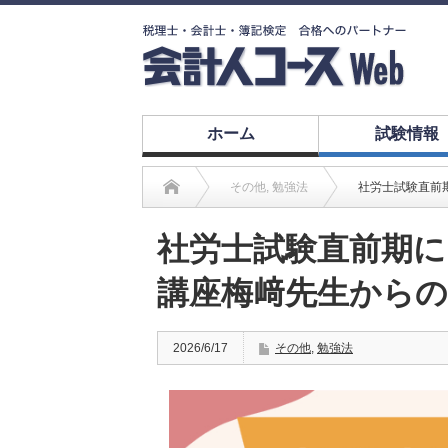
ホーム
試験情報
その他
,
勉強法
社労士試験直前
社労士試験直前期
講座梅﨑先生から
2026/6/17
その他
,
勉強法