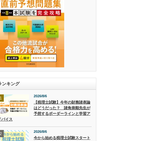
ランキング
2026/8/6
1
【税理士試験】今年の財務諸表論
はどうだった？ 諸角崇順先生が
予想するボーダーラインと学習ア
ドバイス
2026/8/6
2
今から始める税理士試験スタート