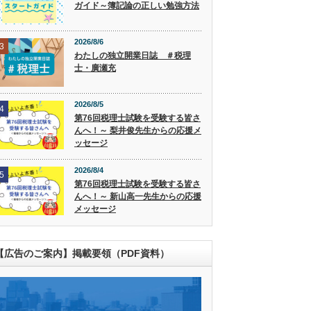
ガイド～簿記論の正しい勉強方法
2026/8/6
3
わたしの独立開業日誌 ＃税理
士・廣瀬充
2026/8/5
4
第76回税理士試験を受験する皆さ
んへ！～ 梨井俊先生からの応援メ
ッセージ
2026/8/4
5
第76回税理士試験を受験する皆さ
んへ！～ 新山高一先生からの応援
メッセージ
【広告のご案内】掲載要領（PDF資料）