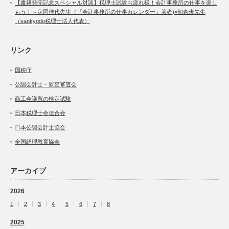
【書籍発売記念スペシャル対談】税理士試験お疲れ様！会計事務所の仕事を楽し
もう！～定岡佳代先生（『会計事務所の仕事カレンダー』著者)×朝倉歩先生
（sankyodo税理士法人代表）
リンク
国税庁
公認会計士・監査審査会
商工会議所の検定試験
日本税理士会連合会
日本公認会計士協会
全国経理教育協会
アーカイブ
2026
1
2
3
4
5
6
7
8
2025