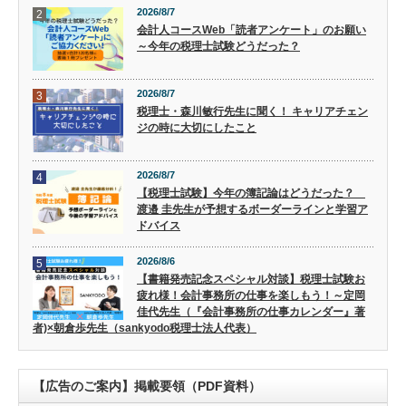
2026/8/7
2
会計人コースWeb「読者アンケート」のお願い
～今年の税理士試験どうだった？
2026/8/7
3
税理士・森川敏行先生に聞く！ キャリアチェン
ジの時に大切にしたこと
2026/8/7
4
【税理士試験】今年の簿記論はどうだった？
渡邉 圭先生が予想するボーダーラインと学習ア
ドバイス
2026/8/6
5
【書籍発売記念スペシャル対談】税理士試験お
疲れ様！会計事務所の仕事を楽しもう！～定岡
佳代先生（『会計事務所の仕事カレンダー』著
者)×朝倉歩先生（sankyodo税理士法人代表）
【広告のご案内】掲載要領（PDF資料）