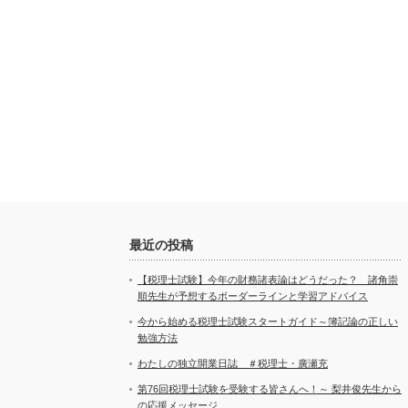
最近の投稿
【税理士試験】今年の財務諸表論はどうだった？ 諸角崇
順先生が予想するボーダーラインと学習アドバイス
今から始める税理士試験スタートガイド～簿記論の正しい
勉強方法
わたしの独立開業日誌 ＃税理士・廣瀬充
第76回税理士試験を受験する皆さんへ！～ 梨井俊先生から
の応援メッセージ