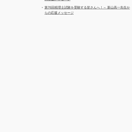
第76回税理士試験を受験する皆さんへ！～ 新山高一先生か
らの応援メッセージ