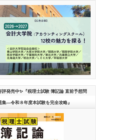
好評発売中✨『税理士試験 簿記論 直前予想問
題集―令和８年度本試験を完全攻略』