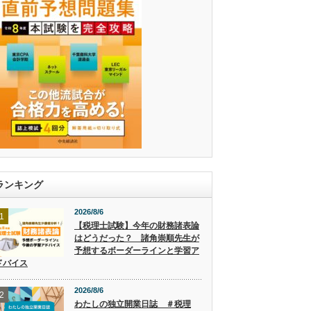
ランキング
2026/8/6
1
【税理士試験】今年の財務諸表論
はどうだった？ 諸角崇順先生が
予想するボーダーラインと学習ア
ドバイス
2026/8/6
2
わたしの独立開業日誌 ＃税理