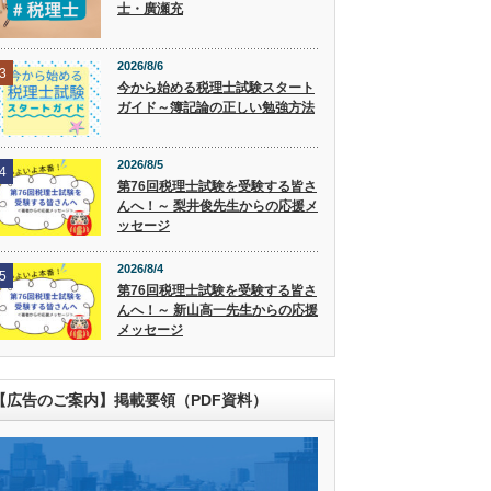
士・廣瀬充
2026/8/6
3
今から始める税理士試験スタート
ガイド～簿記論の正しい勉強方法
2026/8/5
4
第76回税理士試験を受験する皆さ
んへ！～ 梨井俊先生からの応援メ
ッセージ
2026/8/4
5
第76回税理士試験を受験する皆さ
んへ！～ 新山高一先生からの応援
メッセージ
【広告のご案内】掲載要領（PDF資料）