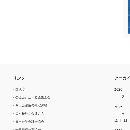
リンク
アーカ
国税庁
2026
1
2
公認会計士・監査審査会
商工会議所の検定試験
2025
日本税理士会連合会
1
2
11
12
日本公認会計士協会
全国経理教育協会