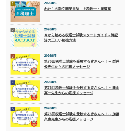
2026/8/6
1
わたしの独立開業日誌 ＃税理士・廣瀬充
2026/8/6
2
今から始める税理士試験スタートガイド～簿記
論の正しい勉強方法
2026/8/5
3
第76回税理士試験を受験する皆さんへ！～ 梨井
俊先生からの応援メッセージ
2026/8/4
4
第76回税理士試験を受験する皆さんへ！～ 新山
高一先生からの応援メッセージ
2026/8/3
5
第76回税理士試験を受験する皆さんへ！～ 加藤
久也先生からの応援メッセージ