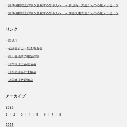
第76回税理士試験を受験する皆さんへ！～ 新山高一先生からの応援メッセージ
第76回税理士試験を受験する皆さんへ！～ 加藤久也先生からの応援メッセージ
リンク
国税庁
公認会計士・監査審査会
商工会議所の検定試験
日本税理士会連合会
日本公認会計士協会
全国経理教育協会
アーカイブ
2026
1
2
3
4
5
6
7
8
2025