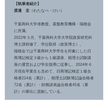
【執筆者紹介】
渡邉 圭
（わたなべ・けい）
千葉商科大学准教授。基盤教育機構・瑞穂会
に所属。
2022年３月、千葉商科大学大学院政策研究科
博士課程修了、学位取得（政策博士）。
瑞穂会では千葉商科大学学生を対象にした日
商簿記検定３級から１級講座、税理士試験講
座の運営および学生指導に従事し、2024年６
月現在卒業生も含めて、日商簿記検定１級合
格者214名（累計）、税理士試験簿記論合格者
72名（累計）・財務諸表論合格者45名（累
計）の輩出に貢献している。