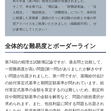
和６年度（第74回）税理士試験が実施されました。
そこで、本企画では、「簿記論」・「財務諸表論」・「法
人税法」・「相続税法」・「消費税法」について、各科目
に精通した実務家・講師の方々に本試験の分析と今後の学
習アドバイスをご執筆いただきました（掲載順不同）。ぜ
ひ参考にしてください！
全体的な難易度とボーダーライン
第74回の税理士試験簿記論ですが、過去問と比較して、
一部難易度が高い問題(第一問)がありましたが解きやす
い問題が出題されました。第一問ですが、退職給付会計
の給付算定式基準と期間定額基準が問われています。給
付算定式基準の金額を算定するのは難しいため、勘定科
目や期間定額基準の金額を解答など、問題の捨拾選択が
求められます。また、包括利益に関する問題も出題され
ましたが、投資有価証券の売却、包括利益の金額が正答