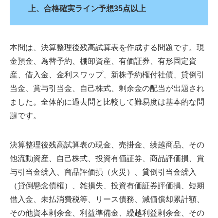
上、合格確実ライン予想35点以上
本問は、決算整理後残高試算表を作成する問題です。現
金預金、為替予約、棚卸資産、有価証券、有形固定資
産、借入金、金利スワップ、新株予約権付社債、貸倒引
当金、賞与引当金、自己株式、剰余金の配当が出題され
ました。全体的に過去問と比較して難易度は基本的な問
題です。
決算整理後残高試算表の現金、売掛金、繰越商品、その
他流動資産、自己株式、投資有価証券、商品評価損、賞
与引当金繰入、商品評価損（火災）、貸倒引当金繰入
（貸倒懸念債権）、雑損失、投資有価証券評価損、短期
借入金、未払消費税等、リース債務、減価償却累計額、
その他資本剰余金、利益準備金、繰越利益剰余金、その