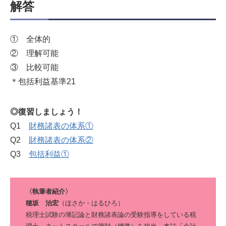
解答
① 全体的
② 理解可能
③ 比較可能
＊包括利益基準21
◎復習しましょう！
Q1
財務諸表の体系①
Q2
財務諸表の体系②
Q3
包括利益①
〈執筆者紹介〉
穂坂 治宏
（ほさか・はるひろ）
税理士試験の簿記論と財務諸表論の受験指導をしている税