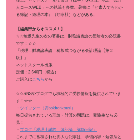
理士。ネットスクールで簿財（標準）を担当。本誌「会計
人コースWEB」への執筆も多数。著書に『ど素人でもわか
る簿記・経理の本』（翔泳社）などがある。
【編集部からオススメ！】
☆☆穂坂先生の次の著書は、財務諸表論の受験者の必読書
です！☆☆
『税理士財務諸表論 穂坂式つながる会計理論【第２
版】』
ネットスクール出版
定価：2,640円（税込）
ご購入は
こちら
から
☆☆SNSやブログでも積極的に受験情報を提供されていま
す！☆☆
・
ツイッター（@bokironkousi）
毎日提供されている理論・計算の問題は、受験生なら必
見！
・
ブログ「税理士試験 簿記論 講師日記」
これまでに蓄積された膨大な記事は、学習内容・勉強法と