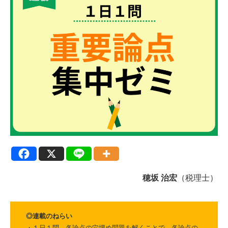
穂坂 治宏
（税理士）
◎連載のねらい
・１日１問、各論点の穴埋め問題を解くことで、各論点の