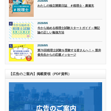
2026/8/6
3
わたしの独立開業日誌 ＃税理士・廣瀬充
2026/8/6
4
今から始める税理士試験スタートガイド～簿記
論の正しい勉強方法
2026/8/5
5
第76回税理士試験を受験する皆さんへ！～ 梨井
俊先生からの応援メッセージ
【広告のご案内】掲載要領（PDF資料）