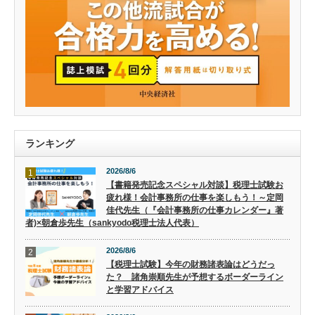
ランキング
2026/8/6
1
【書籍発売記念スペシャル対談】税理士試験お
疲れ様！会計事務所の仕事を楽しもう！～定岡
佳代先生（『会計事務所の仕事カレンダー』著
者)×朝倉歩先生（sankyodo税理士法人代表）
2026/8/6
2
【税理士試験】今年の財務諸表論はどうだっ
た？ 諸角崇順先生が予想するボーダーライン
と学習アドバイス