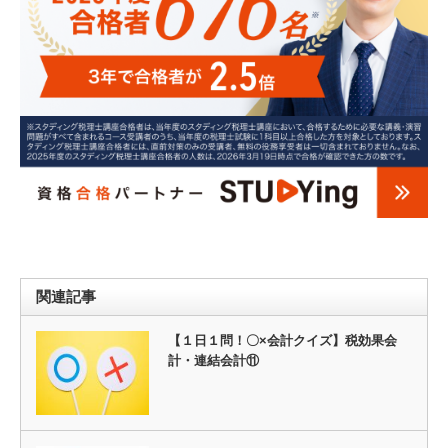
関連記事
【１日１問！〇×会計クイズ】税効果会
計・連結会計⑪