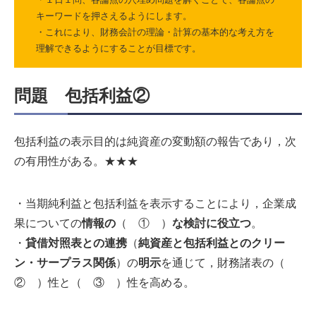
キーワードを押さえるようにします。
・これにより、財務会計の理論・計算の基本的な考え方を
理解できるようにすることが目標です。
問題
包括利益②
包括利益の表示目的は純資産の変動額の報告であり，次
の有用性がある。★★★
・当期純利益と包括利益を表示することにより，企業成
果についての
情報の
（ ① ）
な検討に役立つ
。
・
貸借対照表との連携
（
純資産と包括利益とのクリー
ン・サープラス関係
）の
明示
を通じて，財務諸表の（
② ）性と（ ③ ）性を高める。