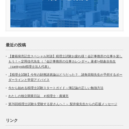
最近の投稿
【書籍発売記念スペシャル対談】税理士試験お疲れ様！会計事務所の仕事を楽し
もう！～定岡佳代先生（『会計事務所の仕事カレンダー』著者)×朝倉歩先生
（sankyodo税理士法人代表）
【税理士試験】今年の財務諸表論はどうだった？ 諸角崇順先生が予想するボー
ダーラインと学習アドバイス
今から始める税理士試験スタートガイド～簿記論の正しい勉強方法
わたしの独立開業日誌 ＃税理士・廣瀬充
第76回税理士試験を受験する皆さんへ！～ 梨井俊先生からの応援メッセージ
リンク