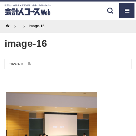
Home
image-16
image-16
2024/4/11