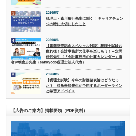
2026/8/7
3
税理士・森川敏行先生に聞く！ キャリアチェン
ジの時に大切にしたこと
2026/8/6
4
【書籍発売記念スペシャル対談】税理士試験お
疲れ様！会計事務所の仕事を楽しもう！～定岡
佳代先生（『会計事務所の仕事カレンダー』著
者)×朝倉歩先生（sankyodo税理士法人代表）
2026/8/6
5
【税理士試験】今年の財務諸表論はどうだっ
た？ 諸角崇順先生が予想するボーダーライン
と学習アドバイス
【広告のご案内】掲載要領（PDF資料）