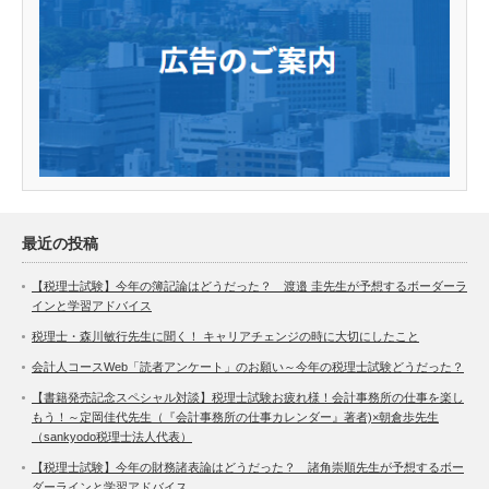
最近の投稿
【税理士試験】今年の簿記論はどうだった？ 渡邉 圭先生が予想するボーダーラ
インと学習アドバイス
税理士・森川敏行先生に聞く！ キャリアチェンジの時に大切にしたこと
会計人コースWeb「読者アンケート」のお願い～今年の税理士試験どうだった？
【書籍発売記念スペシャル対談】税理士試験お疲れ様！会計事務所の仕事を楽し
もう！～定岡佳代先生（『会計事務所の仕事カレンダー』著者)×朝倉歩先生
（sankyodo税理士法人代表）
【税理士試験】今年の財務諸表論はどうだった？ 諸角崇順先生が予想するボー
ダーラインと学習アドバイス