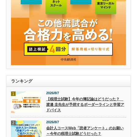
ランキング
2026/8/7
1
【税理士試験】今年の簿記論はどうだった？
渡邉 圭先生が予想するボーダーラインと学習ア
ドバイス
2026/8/7
2
会計人コースWeb「読者アンケート」のお願い
～今年の税理士試験どうだった？