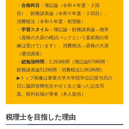
・
合格科目
：簿記論（令和４年度・２回
目）、財務諸表論（令和５年度・２回目）、
消費税法（令和５年度・初受験）
・
学習スタイル
：簿記論・財務諸表論→独学
（資格の大原の模試パックという直前期の答
練は受けています）、消費税法→資格の大原
（通信講座）
・
総勉強時間
：2,263時間（簿記論670時間・
財務諸表論512時間・消費税法1,081時間）
▶︎トップ画像は東亜大学大学院学位記授与式の
日に脇田弥輝先生やゼミ生と撮った記念写
真。前列右端が筆者（本人提供）
税理士を目指した理由