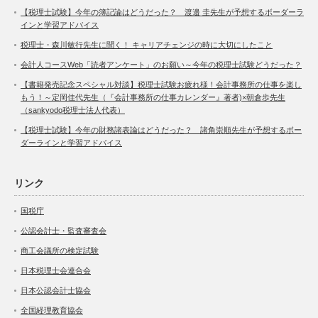
【税理士試験】今年の簿記論はどうだった？ 渡邉 圭先生が予想するボーダーラ
インと学習アドバイス
税理士・森川敏行先生に聞く！ キャリアチェンジの時に大切にしたこと
会計人コースWeb「読者アンケート」のお願い～今年の税理士試験どうだった？
【書籍発売記念スペシャル対談】税理士試験お疲れ様！会計事務所の仕事を楽し
もう！～定岡佳代先生（『会計事務所の仕事カレンダー』著者)×朝倉歩先生
（sankyodo税理士法人代表）
【税理士試験】今年の財務諸表論はどうだった？ 諸角崇順先生が予想するボー
ダーラインと学習アドバイス
リンク
国税庁
公認会計士・監査審査会
商工会議所の検定試験
日本税理士会連合会
日本公認会計士協会
全国経理教育協会