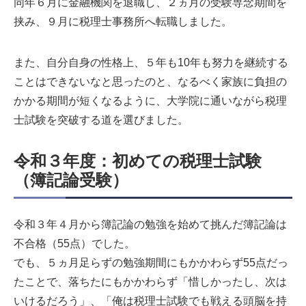
同年６月に金融機関を退職し、２ヵ月の受験専念期間を
挟み、９月に税理士事務所へ転職しました。
また、自分自身の性格上、５年も10年も努力を継続する
ことはできないなと思ったのと、なるべく家族に負担の
かかる期間が短くなるように、大学院に通いながら税理
士試験を突破する道を選びました。
令和３年度：初めての税理士試験
（簿記論受験
）
令和３年４月から簿記論の勉強を始めて挑んだ簿記論は
不合格（55点）でした。
でも、５ヵ月足らずの勉強期間にもかかわらず55点だっ
たことで、落ちたにもかかわらず「惜しかったし、次は
いけるだろう」、「俺は税理士試験でも戦える頭脳を持