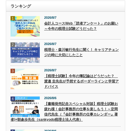
ランキング
2026/8/7
1
会計人コースWeb「読者アンケート」のお願い
～今年の税理士試験どうだった？
2026/8/7
2
税理士・森川敏行先生に聞く！ キャリアチェン
ジの時に大切にしたこと
2026/8/7
3
【税理士試験】今年の簿記論はどうだった？
渡邉 圭先生が予想するボーダーラインと学習ア
ドバイス
2026/8/6
4
【書籍発売記念スペシャル対談】税理士試験お
疲れ様！会計事務所の仕事を楽しもう！～定岡
佳代先生（『会計事務所の仕事カレンダー』著
者)×朝倉歩先生（sankyodo税理士法人代表）
2026/8/6