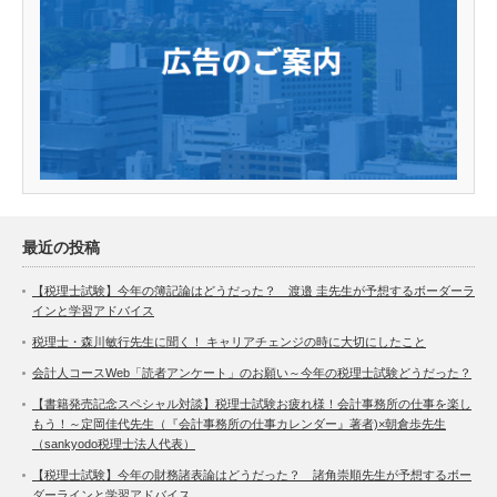
最近の投稿
【税理士試験】今年の簿記論はどうだった？ 渡邉 圭先生が予想するボーダーラ
インと学習アドバイス
税理士・森川敏行先生に聞く！ キャリアチェンジの時に大切にしたこと
会計人コースWeb「読者アンケート」のお願い～今年の税理士試験どうだった？
【書籍発売記念スペシャル対談】税理士試験お疲れ様！会計事務所の仕事を楽し
もう！～定岡佳代先生（『会計事務所の仕事カレンダー』著者)×朝倉歩先生
（sankyodo税理士法人代表）
【税理士試験】今年の財務諸表論はどうだった？ 諸角崇順先生が予想するボー
ダーラインと学習アドバイス