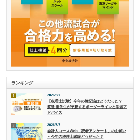
ランキング
2026/8/7
1
【税理士試験】今年の簿記論はどうだった？
渡邉 圭先生が予想するボーダーラインと学習ア
ドバイス
2026/8/7
2
会計人コースWeb「読者アンケート」のお願い
～今年の税理士試験どうだった？