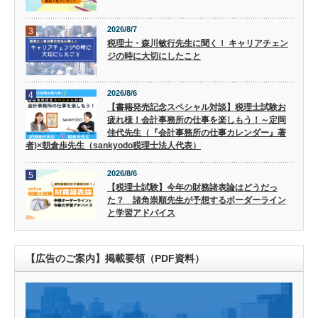
2026/8/7
3
税理士・森川敏行先生に聞く！ キャリアチェン
ジの時に大切にしたこと
2026/8/6
4
【書籍発売記念スペシャル対談】税理士試験お
疲れ様！会計事務所の仕事を楽しもう！～定岡
佳代先生（『会計事務所の仕事カレンダー』著
者)×朝倉歩先生（sankyodo税理士法人代表）
2026/8/6
5
【税理士試験】今年の財務諸表論はどうだっ
た？ 諸角崇順先生が予想するボーダーライン
と学習アドバイス
【広告のご案内】掲載要領（PDF資料）