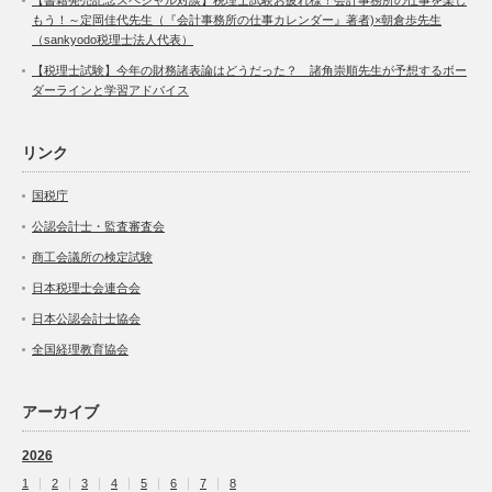
もう！～定岡佳代先生（『会計事務所の仕事カレンダー』著者)×朝倉歩先生
（sankyodo税理士法人代表）
【税理士試験】今年の財務諸表論はどうだった？ 諸角崇順先生が予想するボー
ダーラインと学習アドバイス
リンク
国税庁
公認会計士・監査審査会
商工会議所の検定試験
日本税理士会連合会
日本公認会計士協会
全国経理教育協会
アーカイブ
2026
1
2
3
4
5
6
7
8