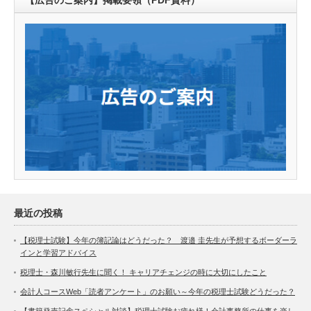
【広告のご案内】掲載要領（PDF資料）
最近の投稿
【税理士試験】今年の簿記論はどうだった？ 渡邉 圭先生が予想するボーダーラ
インと学習アドバイス
税理士・森川敏行先生に聞く！ キャリアチェンジの時に大切にしたこと
会計人コースWeb「読者アンケート」のお願い～今年の税理士試験どうだった？
【書籍発売記念スペシャル対談】税理士試験お疲れ様！会計事務所の仕事を楽し