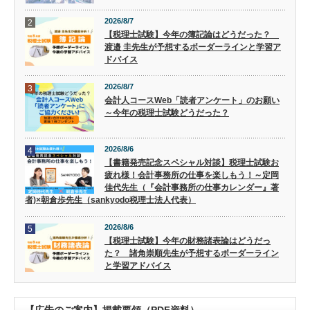
2026/8/7
2
【税理士試験】今年の簿記論はどうだった？
渡邉 圭先生が予想するボーダーラインと学習ア
ドバイス
2026/8/7
3
会計人コースWeb「読者アンケート」のお願い
～今年の税理士試験どうだった？
2026/8/6
4
【書籍発売記念スペシャル対談】税理士試験お
疲れ様！会計事務所の仕事を楽しもう！～定岡
佳代先生（『会計事務所の仕事カレンダー』著
者)×朝倉歩先生（sankyodo税理士法人代表）
2026/8/6
5
【税理士試験】今年の財務諸表論はどうだっ
た？ 諸角崇順先生が予想するボーダーライン
と学習アドバイス