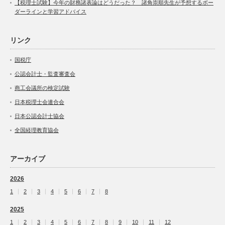
【税理士試験】今年の財務諸表論はどうだった？ 諸角崇順先生が予想するボー
ダーラインと学習アドバイス
リンク
国税庁
公認会計士・監査審査会
商工会議所の検定試験
日本税理士会連合会
日本公認会計士協会
全国経理教育協会
アーカイブ
2026
1
2
3
4
5
6
7
8
2025
1
2
3
4
5
6
7
8
9
10
11
12