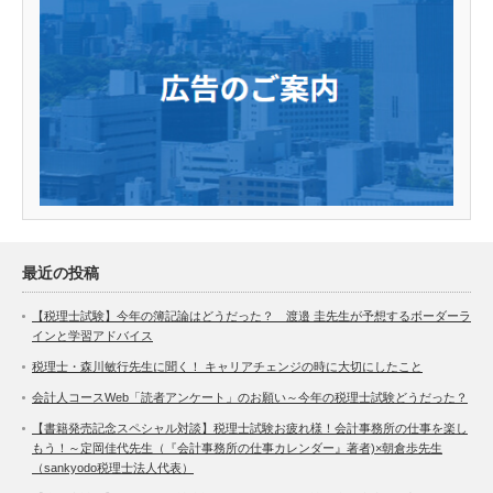
最近の投稿
【税理士試験】今年の簿記論はどうだった？ 渡邉 圭先生が予想するボーダーラ
インと学習アドバイス
税理士・森川敏行先生に聞く！ キャリアチェンジの時に大切にしたこと
会計人コースWeb「読者アンケート」のお願い～今年の税理士試験どうだった？
【書籍発売記念スペシャル対談】税理士試験お疲れ様！会計事務所の仕事を楽し
もう！～定岡佳代先生（『会計事務所の仕事カレンダー』著者)×朝倉歩先生
（sankyodo税理士法人代表）