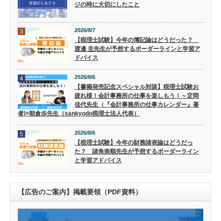
ジの時に大切にしたこと
2026/8/7
3
【税理士試験】今年の簿記論はどうだった？
渡邉 圭先生が予想するボーダーラインと学習ア
ドバイス
2026/8/6
4
【書籍発売記念スペシャル対談】税理士試験お
疲れ様！会計事務所の仕事を楽しもう！～定岡
佳代先生（『会計事務所の仕事カレンダー』著
者)×朝倉歩先生（sankyodo税理士法人代表）
2026/8/6
5
【税理士試験】今年の財務諸表論はどうだっ
た？ 諸角崇順先生が予想するボーダーライン
と学習アドバイス
【広告のご案内】掲載要領（PDF資料）