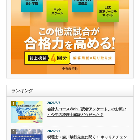
ランキング
2026/8/7
1
会計人コースWeb「読者アンケート」のお願い
～今年の税理士試験どうだった？
2026/8/7
2
税理士・森川敏行先生に聞く！ キャリアチェン