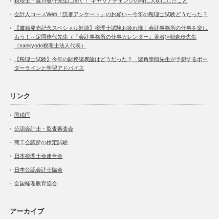
税理士・森川敏行先生に聞く！ キャリアチェンジの時に大切にしたこと
会計人コースWeb「読者アンケート」のお願い～今年の税理士試験どうだった？
【書籍発売記念スペシャル対談】税理士試験お疲れ様！会計事務所の仕事を楽し
もう！～定岡佳代先生（『会計事務所の仕事カレンダー』著者)×朝倉歩先生
（sankyodo税理士法人代表）
【税理士試験】今年の財務諸表論はどうだった？ 諸角崇順先生が予想するボー
ダーラインと学習アドバイス
リンク
国税庁
公認会計士・監査審査会
商工会議所の検定試験
日本税理士会連合会
日本公認会計士協会
全国経理教育協会
アーカイブ