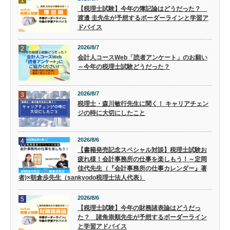
1
【税理士試験】今年の簿記論はどうだった？
渡邉 圭先生が予想するボーダーラインと学習ア
ドバイス
2026/8/7
2
会計人コースWeb「読者アンケート」のお願い
～今年の税理士試験どうだった？
2026/8/7
3
税理士・森川敏行先生に聞く！ キャリアチェン
ジの時に大切にしたこと
2026/8/6
4
【書籍発売記念スペシャル対談】税理士試験お
疲れ様！会計事務所の仕事を楽しもう！～定岡
佳代先生（『会計事務所の仕事カレンダー』著
者)×朝倉歩先生（sankyodo税理士法人代表）
2026/8/6
5
【税理士試験】今年の財務諸表論はどうだっ
た？ 諸角崇順先生が予想するボーダーライン
と学習アドバイス