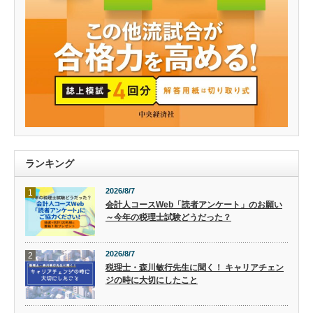
ランキング
2026/8/7
1
会計人コースWeb「読者アンケート」のお願い
～今年の税理士試験どうだった？
2026/8/7
2
税理士・森川敏行先生に聞く！ キャリアチェン
ジの時に大切にしたこと