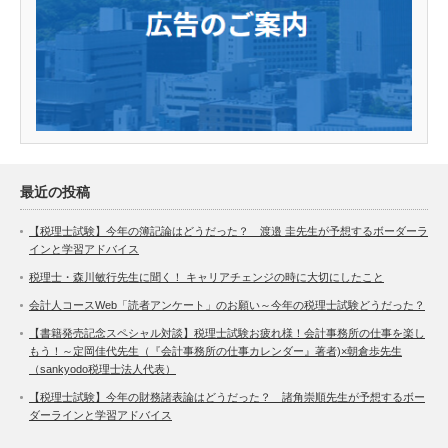
最近の投稿
【税理士試験】今年の簿記論はどうだった？ 渡邉 圭先生が予想するボーダーラ
インと学習アドバイス
税理士・森川敏行先生に聞く！ キャリアチェンジの時に大切にしたこと
会計人コースWeb「読者アンケート」のお願い～今年の税理士試験どうだった？
【書籍発売記念スペシャル対談】税理士試験お疲れ様！会計事務所の仕事を楽し
もう！～定岡佳代先生（『会計事務所の仕事カレンダー』著者)×朝倉歩先生
（sankyodo税理士法人代表）
【税理士試験】今年の財務諸表論はどうだった？ 諸角崇順先生が予想するボー
ダーラインと学習アドバイス