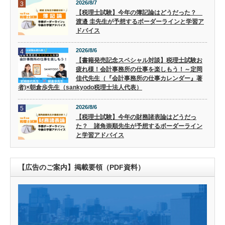
2026/8/7
3
【税理士試験】今年の簿記論はどうだった？
渡邉 圭先生が予想するボーダーラインと学習ア
ドバイス
2026/8/6
4
【書籍発売記念スペシャル対談】税理士試験お
疲れ様！会計事務所の仕事を楽しもう！～定岡
佳代先生（『会計事務所の仕事カレンダー』著
者)×朝倉歩先生（sankyodo税理士法人代表）
2026/8/6
5
【税理士試験】今年の財務諸表論はどうだっ
た？ 諸角崇順先生が予想するボーダーライン
と学習アドバイス
【広告のご案内】掲載要領（PDF資料）