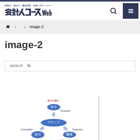
Home
image-2
image-2
2023/1/5