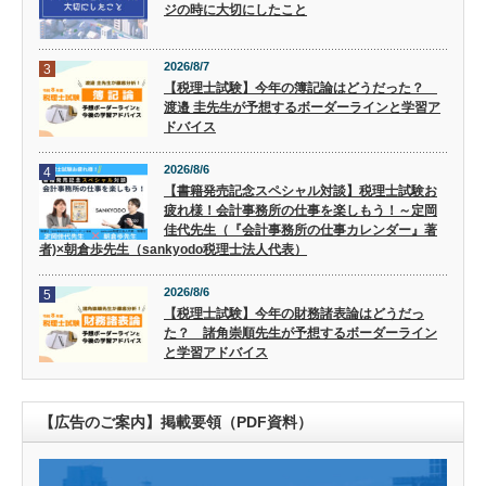
ジの時に大切にしたこと
2026/8/7
3
【税理士試験】今年の簿記論はどうだった？
渡邉 圭先生が予想するボーダーラインと学習ア
ドバイス
2026/8/6
4
【書籍発売記念スペシャル対談】税理士試験お
疲れ様！会計事務所の仕事を楽しもう！～定岡
佳代先生（『会計事務所の仕事カレンダー』著
者)×朝倉歩先生（sankyodo税理士法人代表）
2026/8/6
5
【税理士試験】今年の財務諸表論はどうだっ
た？ 諸角崇順先生が予想するボーダーライン
と学習アドバイス
【広告のご案内】掲載要領（PDF資料）