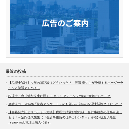
最近の投稿
【税理士試験】今年の簿記論はどうだった？ 渡邉 圭先生が予想するボーダーラ
インと学習アドバイス
税理士・森川敏行先生に聞く！ キャリアチェンジの時に大切にしたこと
会計人コースWeb「読者アンケート」のお願い～今年の税理士試験どうだった？
【書籍発売記念スペシャル対談】税理士試験お疲れ様！会計事務所の仕事を楽し
もう！～定岡佳代先生（『会計事務所の仕事カレンダー』著者)×朝倉歩先生
（sankyodo税理士法人代表）