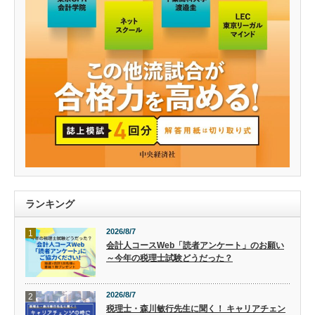
ランキング
2026/8/7
1
会計人コースWeb「読者アンケート」のお願い
～今年の税理士試験どうだった？
2026/8/7
2
税理士・森川敏行先生に聞く！ キャリアチェン