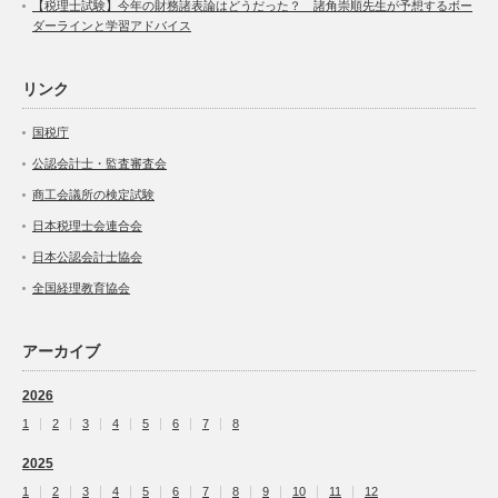
【税理士試験】今年の財務諸表論はどうだった？ 諸角崇順先生が予想するボー
ダーラインと学習アドバイス
リンク
国税庁
公認会計士・監査審査会
商工会議所の検定試験
日本税理士会連合会
日本公認会計士協会
全国経理教育協会
アーカイブ
2026
1
2
3
4
5
6
7
8
2025
1
2
3
4
5
6
7
8
9
10
11
12