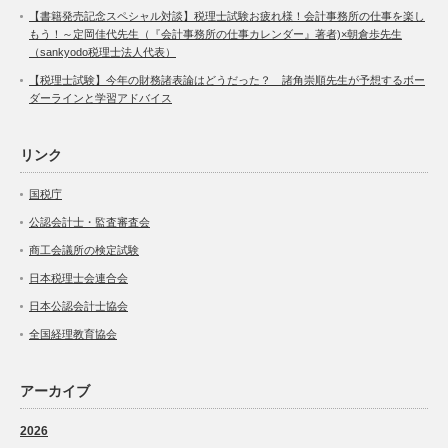
【書籍発売記念スペシャル対談】税理士試験お疲れ様！会計事務所の仕事を楽し
もう！～定岡佳代先生（『会計事務所の仕事カレンダー』著者)×朝倉歩先生
（sankyodo税理士法人代表）
【税理士試験】今年の財務諸表論はどうだった？ 諸角崇順先生が予想するボー
ダーラインと学習アドバイス
リンク
国税庁
公認会計士・監査審査会
商工会議所の検定試験
日本税理士会連合会
日本公認会計士協会
全国経理教育協会
アーカイブ
2026