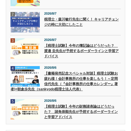
2026/8/7
2
税理士・森川敏行先生に聞く！ キャリアチェン
ジの時に大切にしたこと
2026/8/7
3
【税理士試験】今年の簿記論はどうだった？
渡邉 圭先生が予想するボーダーラインと学習ア
ドバイス
2026/8/6
4
【書籍発売記念スペシャル対談】税理士試験お
疲れ様！会計事務所の仕事を楽しもう！～定岡
佳代先生（『会計事務所の仕事カレンダー』著
者)×朝倉歩先生（sankyodo税理士法人代表）
2026/8/6
5
【税理士試験】今年の財務諸表論はどうだっ
た？ 諸角崇順先生が予想するボーダーライン
と学習アドバイス