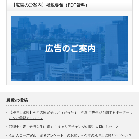
【広告のご案内】掲載要領（PDF資料）
最近の投稿
【税理士試験】今年の簿記論はどうだった？ 渡邉 圭先生が予想するボーダーラ
インと学習アドバイス
税理士・森川敏行先生に聞く！ キャリアチェンジの時に大切にしたこと
会計人コースWeb「読者アンケート」のお願い～今年の税理士試験どうだった？