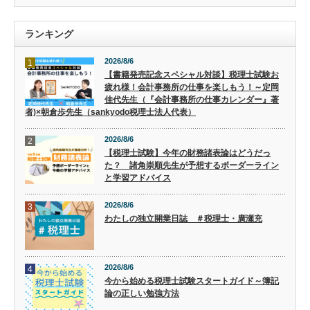
ランキング
2026/8/6
1
【書籍発売記念スペシャル対談】税理士試験お
疲れ様！会計事務所の仕事を楽しもう！～定岡
佳代先生（『会計事務所の仕事カレンダー』著
者)×朝倉歩先生（sankyodo税理士法人代表）
2026/8/6
2
【税理士試験】今年の財務諸表論はどうだっ
た？ 諸角崇順先生が予想するボーダーライン
と学習アドバイス
2026/8/6
3
わたしの独立開業日誌 ＃税理士・廣瀬充
2026/8/6
4
今から始める税理士試験スタートガイド～簿記
論の正しい勉強方法