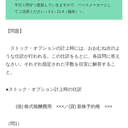
平日１問ずつ更新していきますので、ペースメーカーとし
てご活用ください＜1‐1～11‐4（最終）＞。
【問題】
ストック・オプションの計上時には、おおむね次のよ
うな仕訳が行われる。この仕訳をもとに、各設問に答え
なさい。それぞれ指定された字数を目安に解答するこ
と。
●ストック・オプション計上時の仕訳
(借) 株式報酬費用 ×××／(貸) 新株予約権 ×××
（問1）