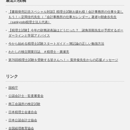
最近の投稿
【書籍発売記念スペシャル対談】税理士試験お疲れ様！会計事務所の仕事を楽し
もう！～定岡佳代先生（『会計事務所の仕事カレンダー』著者)×朝倉歩先生
（sankyodo税理士法人代表）
【税理士試験】今年の財務諸表論はどうだった？ 諸角崇順先生が予想するボー
ダーラインと学習アドバイス
今から始める税理士試験スタートガイド～簿記論の正しい勉強方法
わたしの独立開業日誌 ＃税理士・廣瀬充
第76回税理士試験を受験する皆さんへ！～ 梨井俊先生からの応援メッセージ
リンク
国税庁
公認会計士・監査審査会
商工会議所の検定試験
日本税理士会連合会
日本公認会計士協会
全国経理教育協会