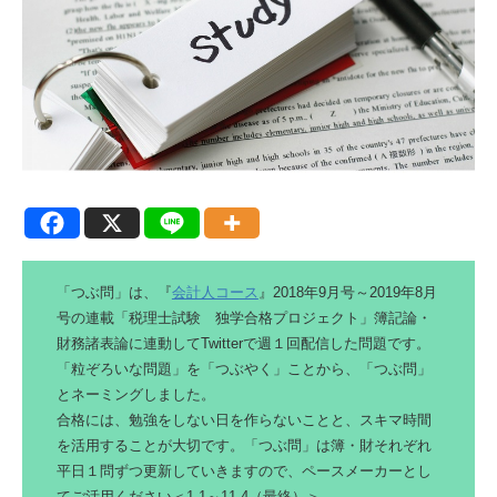
「つぶ問」は、『
会計人コース
』2018年9月号～2019年8月
号の連載「税理士試験 独学合格プロジェクト」簿記論・
財務諸表論に連動してTwitterで週１回配信した問題です。
「粒ぞろいな問題」を「つぶやく」ことから、「つぶ問」
とネーミングしました。
合格には、勉強をしない日を作らないことと、スキマ時間
を活用することが大切です。「つぶ問」は簿・財それぞれ
平日１問ずつ更新していきますので、ペースメーカーとし
てご活用ください＜1‐1～11‐4（最終）＞。