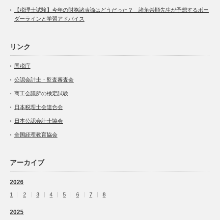
【税理士試験】今年の財務諸表論はどうだった？ 諸角崇順先生が予想するボー
ダーラインと学習アドバイス
リンク
国税庁
公認会計士・監査審査会
商工会議所の検定試験
日本税理士会連合会
日本公認会計士協会
全国経理教育協会
アーカイブ
2026
1
2
3
4
5
6
7
8
2025