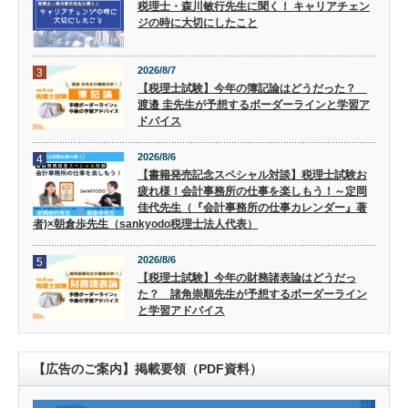
税理士・森川敏行先生に聞く！ キャリアチェン
ジの時に大切にしたこと
2026/8/7
3
【税理士試験】今年の簿記論はどうだった？
渡邉 圭先生が予想するボーダーラインと学習ア
ドバイス
2026/8/6
4
【書籍発売記念スペシャル対談】税理士試験お
疲れ様！会計事務所の仕事を楽しもう！～定岡
佳代先生（『会計事務所の仕事カレンダー』著
者)×朝倉歩先生（sankyodo税理士法人代表）
2026/8/6
5
【税理士試験】今年の財務諸表論はどうだっ
た？ 諸角崇順先生が予想するボーダーライン
と学習アドバイス
【広告のご案内】掲載要領（PDF資料）