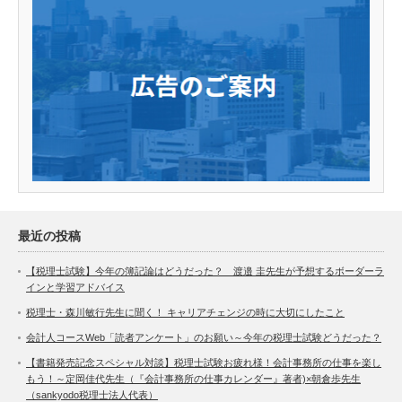
最近の投稿
【税理士試験】今年の簿記論はどうだった？ 渡邉 圭先生が予想するボーダーラ
インと学習アドバイス
税理士・森川敏行先生に聞く！ キャリアチェンジの時に大切にしたこと
会計人コースWeb「読者アンケート」のお願い～今年の税理士試験どうだった？
【書籍発売記念スペシャル対談】税理士試験お疲れ様！会計事務所の仕事を楽し
もう！～定岡佳代先生（『会計事務所の仕事カレンダー』著者)×朝倉歩先生
（sankyodo税理士法人代表）