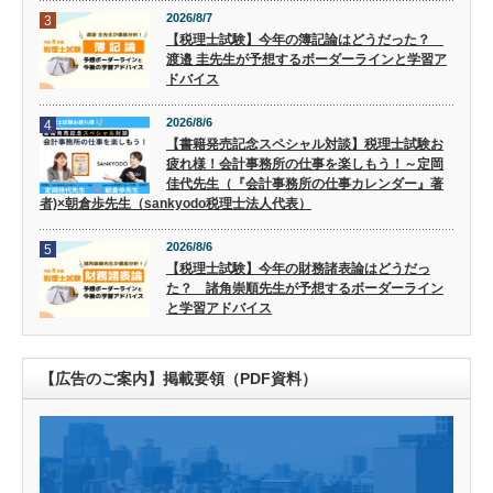
2026/8/7
3
【税理士試験】今年の簿記論はどうだった？
渡邉 圭先生が予想するボーダーラインと学習ア
ドバイス
2026/8/6
4
【書籍発売記念スペシャル対談】税理士試験お
疲れ様！会計事務所の仕事を楽しもう！～定岡
佳代先生（『会計事務所の仕事カレンダー』著
者)×朝倉歩先生（sankyodo税理士法人代表）
2026/8/6
5
【税理士試験】今年の財務諸表論はどうだっ
た？ 諸角崇順先生が予想するボーダーライン
と学習アドバイス
【広告のご案内】掲載要領（PDF資料）