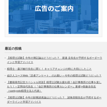
最近の投稿
【税理士試験】今年の簿記論はどうだった？ 渡邉 圭先生が予想するボーダーラ
インと学習アドバイス
税理士・森川敏行先生に聞く！ キャリアチェンジの時に大切にしたこと
会計人コースWeb「読者アンケート」のお願い～今年の税理士試験どうだった？
【書籍発売記念スペシャル対談】税理士試験お疲れ様！会計事務所の仕事を楽し
もう！～定岡佳代先生（『会計事務所の仕事カレンダー』著者)×朝倉歩先生
（sankyodo税理士法人代表）
【税理士試験】今年の財務諸表論はどうだった？ 諸角崇順先生が予想するボー
ダーラインと学習アドバイス