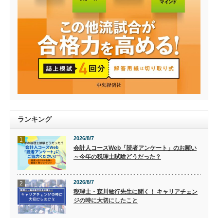
ランキング
2026/8/7
1
会計人コースWeb「読者アンケート」のお願い
～今年の税理士試験どうだった？
2026/8/7
2
税理士・森川敏行先生に聞く！ キャリアチェン
ジの時に大切にしたこと