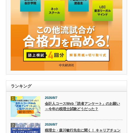
ランキング
2026/8/7
1
会計人コースWeb「読者アンケート」のお願い
～今年の税理士試験どうだった？
2026/8/7
2
税理士・森川敏行先生に聞く！ キャリアチェン