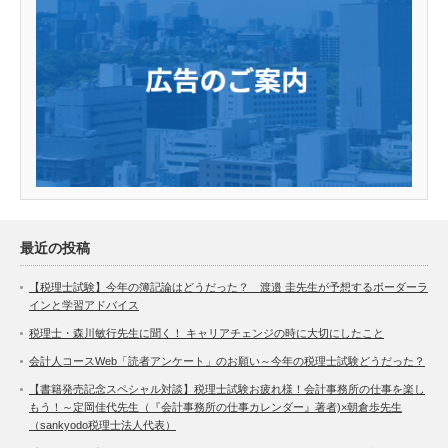
最近の投稿
【税理士試験】今年の簿記論はどうだった？ 渡邉 圭先生が予想するボーダーラ
インと学習アドバイス
税理士・森川敏行先生に聞く！ キャリアチェンジの時に大切にしたこと
会計人コースWeb「読者アンケート」のお願い～今年の税理士試験どうだった？
【書籍発売記念スペシャル対談】税理士試験お疲れ様！会計事務所の仕事を楽し
もう！～定岡佳代先生（『会計事務所の仕事カレンダー』著者)×朝倉歩先生
（sankyodo税理士法人代表）