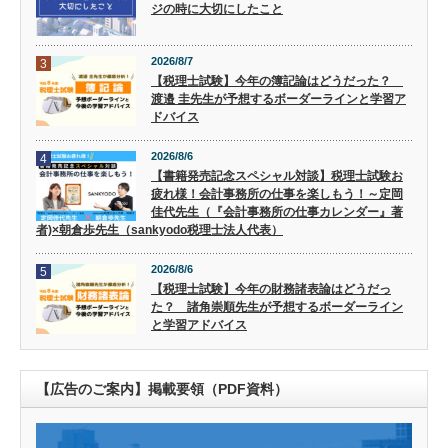
ジの時に大切にしたこと
2026/8/7
3
【税理士試験】今年の簿記論はどうだった？
渡邉 圭先生が予想するボーダーラインと学習ア
ドバイス
2026/8/6
4
【書籍発売記念スペシャル対談】税理士試験お
疲れ様！会計事務所の仕事を楽しもう！～定岡
佳代先生（『会計事務所の仕事カレンダー』著
者)×朝倉歩先生（sankyodo税理士法人代表）
2026/8/6
5
【税理士試験】今年の財務諸表論はどうだっ
た？ 諸角崇順先生が予想するボーダーライン
と学習アドバイス
【広告のご案内】掲載要領（PDF資料）