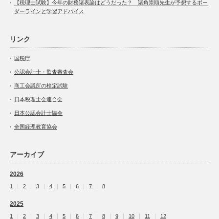
【税理士試験】今年の財務諸表論はどうだった？ 諸角崇順先生が予想するボー
ダーラインと学習アドバイス
リンク
国税庁
公認会計士・監査審査会
商工会議所の検定試験
日本税理士会連合会
日本公認会計士協会
全国経理教育協会
アーカイブ
2026
1
2
3
4
5
6
7
8
2025
1
2
3
4
5
6
7
8
9
10
11
12