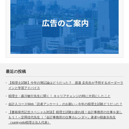
最近の投稿
【税理士試験】今年の簿記論はどうだった？ 渡邉 圭先生が予想するボーダーラ
インと学習アドバイス
税理士・森川敏行先生に聞く！ キャリアチェンジの時に大切にしたこと
会計人コースWeb「読者アンケート」のお願い～今年の税理士試験どうだった？
【書籍発売記念スペシャル対談】税理士試験お疲れ様！会計事務所の仕事を楽し
もう！～定岡佳代先生（『会計事務所の仕事カレンダー』著者)×朝倉歩先生
（sankyodo税理士法人代表）