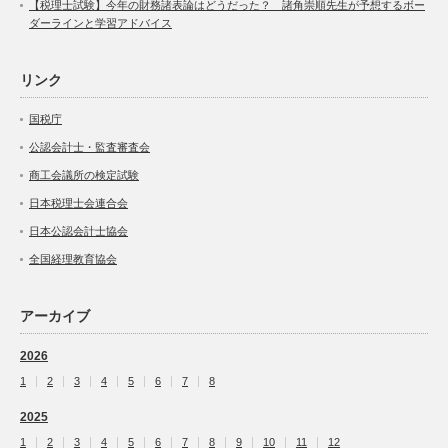
【税理士試験】今年の財務諸表論はどうだった？ 諸角崇順先生が予想するボー
ダーラインと学習アドバイス
リンク
国税庁
公認会計士・監査審査会
商工会議所の検定試験
日本税理士会連合会
日本公認会計士協会
全国経理教育協会
アーカイブ
2026
1
2
3
4
5
6
7
8
2025
1
2
3
4
5
6
7
8
9
10
11
12