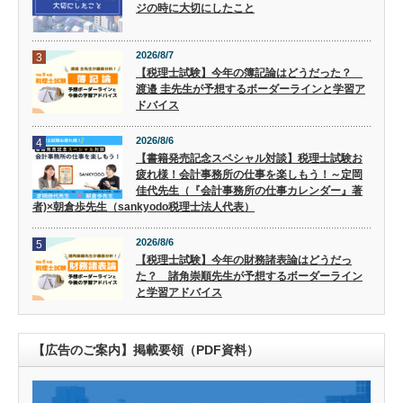
ジの時に大切にしたこと
2026/8/7
3
【税理士試験】今年の簿記論はどうだった？
渡邉 圭先生が予想するボーダーラインと学習ア
ドバイス
2026/8/6
4
【書籍発売記念スペシャル対談】税理士試験お
疲れ様！会計事務所の仕事を楽しもう！～定岡
佳代先生（『会計事務所の仕事カレンダー』著
者)×朝倉歩先生（sankyodo税理士法人代表）
2026/8/6
5
【税理士試験】今年の財務諸表論はどうだっ
た？ 諸角崇順先生が予想するボーダーライン
と学習アドバイス
【広告のご案内】掲載要領（PDF資料）