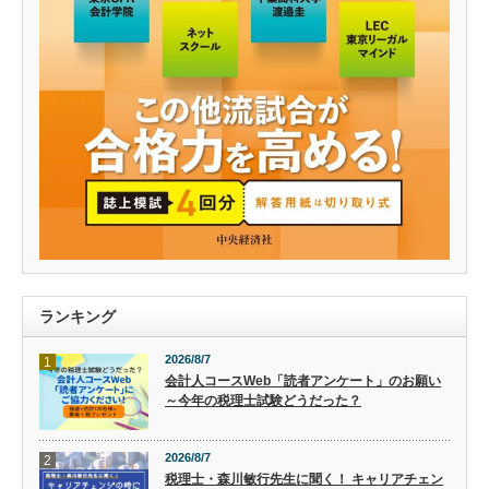
ランキング
2026/8/7
1
会計人コースWeb「読者アンケート」のお願い
～今年の税理士試験どうだった？
2026/8/7
2
税理士・森川敏行先生に聞く！ キャリアチェン