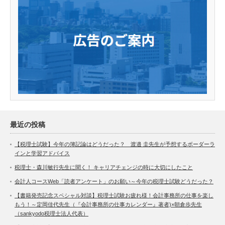
最近の投稿
【税理士試験】今年の簿記論はどうだった？ 渡邉 圭先生が予想するボーダーラ
インと学習アドバイス
税理士・森川敏行先生に聞く！ キャリアチェンジの時に大切にしたこと
会計人コースWeb「読者アンケート」のお願い～今年の税理士試験どうだった？
【書籍発売記念スペシャル対談】税理士試験お疲れ様！会計事務所の仕事を楽し
もう！～定岡佳代先生（『会計事務所の仕事カレンダー』著者)×朝倉歩先生
（sankyodo税理士法人代表）