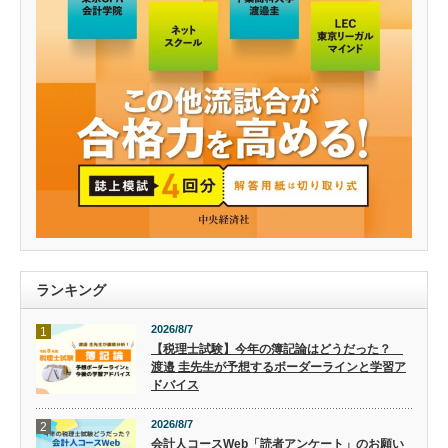
ランキング
2026/8/7
1
【税理士試験】今年の簿記論はどうだった？
渡邉 圭先生が予想するボーダーラインと学習ア
ドバイス
2026/8/7
2
会計人コースWeb「読者アンケート」のお願い