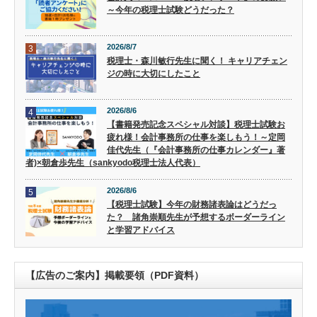
～今年の税理士試験どうだった？
2026/8/7
3
税理士・森川敏行先生に聞く！ キャリアチェン
ジの時に大切にしたこと
2026/8/6
4
【書籍発売記念スペシャル対談】税理士試験お
疲れ様！会計事務所の仕事を楽しもう！～定岡
佳代先生（『会計事務所の仕事カレンダー』著
者)×朝倉歩先生（sankyodo税理士法人代表）
2026/8/6
5
【税理士試験】今年の財務諸表論はどうだっ
た？ 諸角崇順先生が予想するボーダーライン
と学習アドバイス
【広告のご案内】掲載要領（PDF資料）