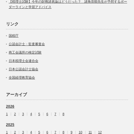
【税理士試験】今年の財務諸表論はどうだった？ 諸角崇順先生が予想するボー
ダーラインと学習アドバイス
リンク
国税庁
公認会計士・監査審査会
商工会議所の検定試験
日本税理士会連合会
日本公認会計士協会
全国経理教育協会
アーカイブ
2026
1
2
3
4
5
6
7
8
2025
1
2
3
4
5
6
7
8
9
10
11
12