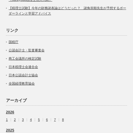
【税理士試験】今年の財務諸表論はどうだった？ 諸角崇順先生が予想するボー
ダーラインと学習アドバイス
リンク
国税庁
公認会計士・監査審査会
商工会議所の検定試験
日本税理士会連合会
日本公認会計士協会
全国経理教育協会
アーカイブ
2026
1
2
3
4
5
6
7
8
2025