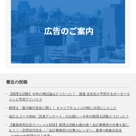
最近の投稿
【税理士試験】今年の簿記論はどうだった？ 渡邉 圭先生が予想するボーダーラ
インと学習アドバイス
税理士・森川敏行先生に聞く！ キャリアチェンジの時に大切にしたこと
会計人コースWeb「読者アンケート」のお願い～今年の税理士試験どうだった？
【書籍発売記念スペシャル対談】税理士試験お疲れ様！会計事務所の仕事を楽し
もう！～定岡佳代先生（『会計事務所の仕事カレンダー』著者)×朝倉歩先生
（sankyodo税理士法人代表）