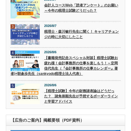
2
会計人コースWeb「読者アンケート」のお願い
～今年の税理士試験どうだった？
2026/8/7
3
税理士・森川敏行先生に聞く！ キャリアチェン
ジの時に大切にしたこと
2026/8/6
4
【書籍発売記念スペシャル対談】税理士試験お
疲れ様！会計事務所の仕事を楽しもう！～定岡
佳代先生（『会計事務所の仕事カレンダー』著
者)×朝倉歩先生（sankyodo税理士法人代表）
2026/8/6
5
【税理士試験】今年の財務諸表論はどうだっ
た？ 諸角崇順先生が予想するボーダーライン
と学習アドバイス
【広告のご案内】掲載要領（PDF資料）