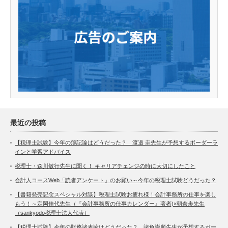
最近の投稿
【税理士試験】今年の簿記論はどうだった？ 渡邉 圭先生が予想するボーダーラ
インと学習アドバイス
税理士・森川敏行先生に聞く！ キャリアチェンジの時に大切にしたこと
会計人コースWeb「読者アンケート」のお願い～今年の税理士試験どうだった？
【書籍発売記念スペシャル対談】税理士試験お疲れ様！会計事務所の仕事を楽し
もう！～定岡佳代先生（『会計事務所の仕事カレンダー』著者)×朝倉歩先生
（sankyodo税理士法人代表）
【税理士試験】今年の財務諸表論はどうだった？ 諸角崇順先生が予想するボー