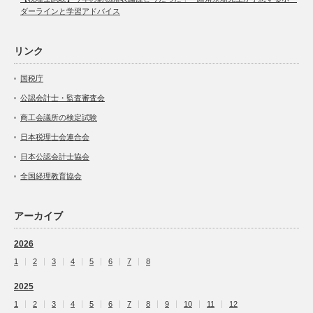
ダーラインと学習アドバイス
リンク
国税庁
公認会計士・監査審査会
商工会議所の検定試験
日本税理士会連合会
日本公認会計士協会
全国経理教育協会
アーカイブ
2026
1
2
3
4
5
6
7
8
2025
1
2
3
4
5
6
7
8
9
10
11
12