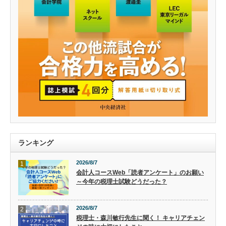
ランキング
2026/8/7
1
会計人コースWeb「読者アンケート」のお願い
～今年の税理士試験どうだった？
2026/8/7
2
税理士・森川敏行先生に聞く！ キャリアチェン