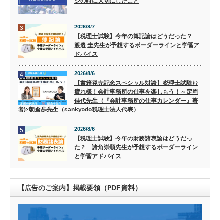
ジの時に大切にしたこと
2026/8/7
3
【税理士試験】今年の簿記論はどうだった？
渡邉 圭先生が予想するボーダーラインと学習ア
ドバイス
2026/8/6
4
【書籍発売記念スペシャル対談】税理士試験お
疲れ様！会計事務所の仕事を楽しもう！～定岡
佳代先生（『会計事務所の仕事カレンダー』著
者)×朝倉歩先生（sankyodo税理士法人代表）
2026/8/6
5
【税理士試験】今年の財務諸表論はどうだっ
た？ 諸角崇順先生が予想するボーダーライン
と学習アドバイス
【広告のご案内】掲載要領（PDF資料）