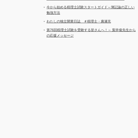
今から始める税理士試験スタートガイド～簿記論の正しい
勉強方法
わたしの独立開業日誌 ＃税理士・廣瀬充
第76回税理士試験を受験する皆さんへ！～ 梨井俊先生から
の応援メッセージ