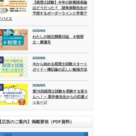
【税理士試験】今年の財務諸表論
はどうだった？ 諸角崇順先生が
予想するボーダーラインと学習ア
ドバイス
2026/8/6
3
わたしの独立開業日誌 ＃税理
士・廣瀬充
2026/8/6
4
今から始める税理士試験スタート
ガイド～簿記論の正しい勉強方法
2026/8/5
5
第76回税理士試験を受験する皆さ
んへ！～ 梨井俊先生からの応援メ
ッセージ
【広告のご案内】掲載要領（PDF資料）