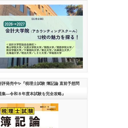
好評発売中✨『税理士試験 簿記論 直前予想問
題集―令和８年度本試験を完全攻略』