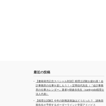
最近の投稿
【書籍発売記念スペシャル対談】税理士試験お疲れ様！会
計事務所の仕事を楽しもう！～定岡佳代先生（『会計事務
所の仕事カレンダー』著者)×朝倉歩先生（sankyodo税理士
法人代表）
【税理士試験】今年の財務諸表論はどうだった？ 諸角崇
順先生が予想するボーダーラインと学習アドバイス