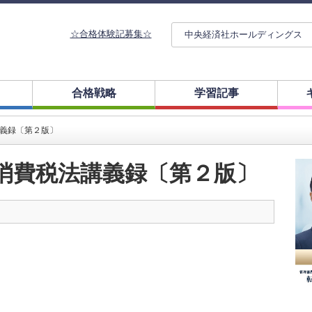
☆合格体験記募集☆
中央経済社ホールディングス
合格戦略
学習記事
税法講義録〔第２版〕
071-7消費税法講義録〔第２版〕