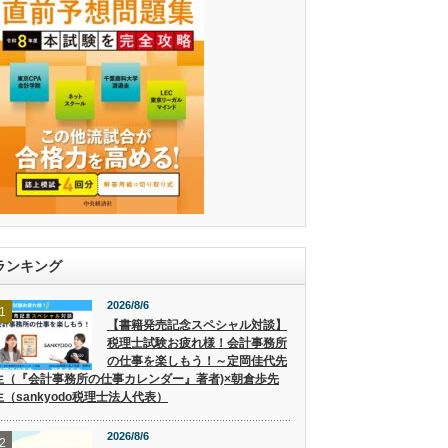
ランキング
2026/8/6
1
【書籍発売記念スペシャル対談】
税理士試験お疲れ様！会計事務所
の仕事を楽しもう！～定岡佳代先
生（『会計事務所の仕事カレンダー』著者)×朝倉歩先
生（sankyodo税理士法人代表）
2026/8/6
2