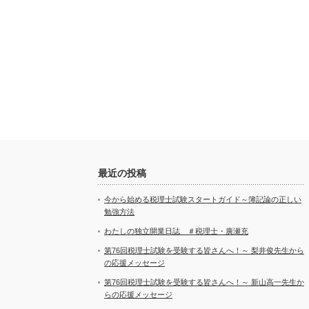
最近の投稿
今から始める税理士試験スタートガイド～簿記論の正しい
勉強方法
わたしの独立開業日誌 ＃税理士・廣瀬充
第76回税理士試験を受験する皆さんへ！～ 梨井俊先生から
の応援メッセージ
第76回税理士試験を受験する皆さんへ！～ 新山高一先生か
らの応援メッセージ