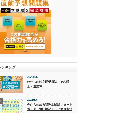
ランキング
2026/8/6
1
わたしの独立開業日誌 ＃税理
士・廣瀬充
2026/8/6
2
今から始める税理士試験スタート
ガイド～簿記論の正しい勉強方法