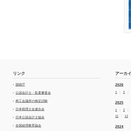
リンク
アーカ
国税庁
2026
1
2
公認会計士・監査審査会
商工会議所の検定試験
2025
日本税理士会連合会
1
2
11
12
日本公認会計士協会
全国経理教育協会
2024