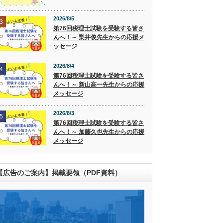
2026/8/5
3
第76回税理士試験を受験する皆さ
んへ！～ 梨井俊先生からの応援メ
ッセージ
2026/8/4
4
第76回税理士試験を受験する皆さ
んへ！～ 新山高一先生からの応援
メッセージ
2026/8/3
5
第76回税理士試験を受験する皆さ
んへ！～ 加藤久也先生からの応援
メッセージ
【広告のご案内】掲載要領（PDF資料）