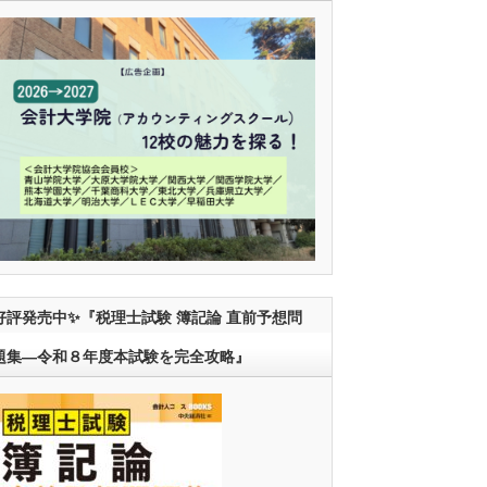
好評発売中✨『税理士試験 簿記論 直前予想問
題集―令和８年度本試験を完全攻略』