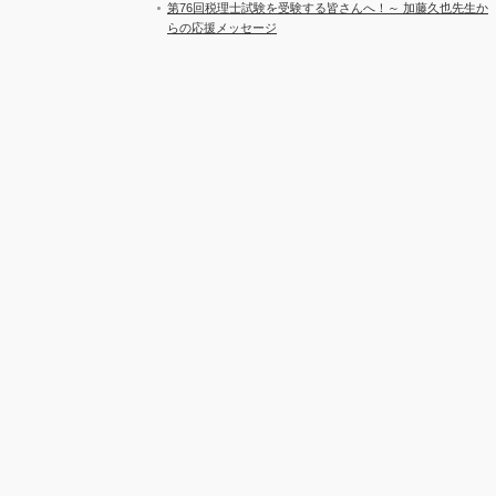
第76回税理士試験を受験する皆さんへ！～ 加藤久也先生か
らの応援メッセージ