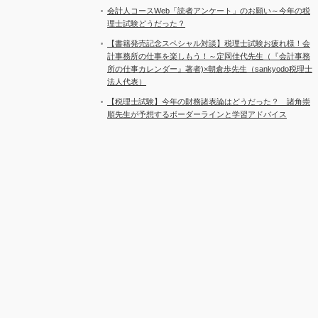
会計人コースWeb「読者アンケート」のお願い～今年の税
理士試験どうだった？
【書籍発売記念スペシャル対談】税理士試験お疲れ様！会
計事務所の仕事を楽しもう！～定岡佳代先生（『会計事務
所の仕事カレンダー』著者)×朝倉歩先生（sankyodo税理士
法人代表）
【税理士試験】今年の財務諸表論はどうだった？ 諸角崇
順先生が予想するボーダーラインと学習アドバイス