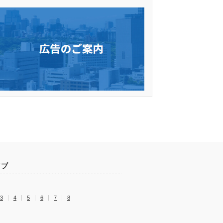
イブ
3
4
5
6
7
8