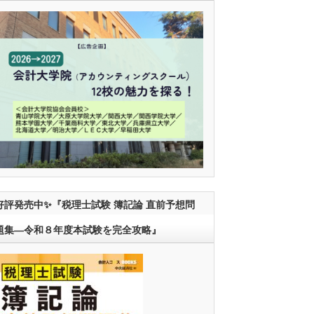
好評発売中✨『税理士試験 簿記論 直前予想問
題集―令和８年度本試験を完全攻略』