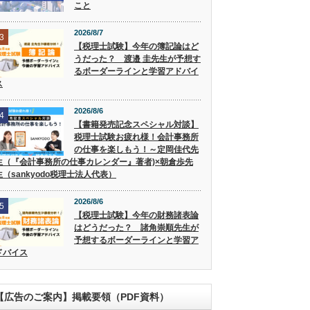
こと
2026/8/7
3
【税理士試験】今年の簿記論はど
うだった？ 渡邉 圭先生が予想す
るボーダーラインと学習アドバイ
ス
2026/8/6
4
【書籍発売記念スペシャル対談】
税理士試験お疲れ様！会計事務所
の仕事を楽しもう！～定岡佳代先
生（『会計事務所の仕事カレンダー』著者)×朝倉歩先
生（sankyodo税理士法人代表）
2026/8/6
5
【税理士試験】今年の財務諸表論
はどうだった？ 諸角崇順先生が
予想するボーダーラインと学習ア
ドバイス
【広告のご案内】掲載要領（PDF資料）