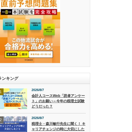
ランキング
2026/8/7
1
会計人コースWeb「読者アンケー
ト」のお願い～今年の税理士試験
どうだった？
2026/8/7
2
税理士・森川敏行先生に聞く！ キ
ャリアチェンジの時に大切にした