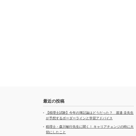
最近の投稿
【税理士試験】今年の簿記論はどうだった？ 渡邉 圭先生
が予想するボーダーラインと学習アドバイス
税理士・森川敏行先生に聞く！ キャリアチェンジの時に大
切にしたこと