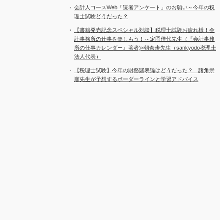
会計人コースWeb「読者アンケート」のお願い～今年の税
理士試験どうだった？
【書籍発売記念スペシャル対談】税理士試験お疲れ様！会
計事務所の仕事を楽しもう！～定岡佳代先生（『会計事務
所の仕事カレンダー』著者)×朝倉歩先生（sankyodo税理士
法人代表）
【税理士試験】今年の財務諸表論はどうだった？ 諸角崇
順先生が予想するボーダーラインと学習アドバイス