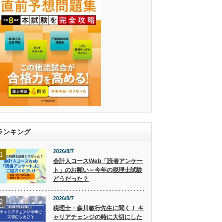
ランキング
2026/8/7
1
会計人コースWeb「読者アンケー
ト」のお願い～今年の税理士試験
どうだった？
2026/8/7
2
税理士・森川敏行先生に聞く！ キ
ャリアチェンジの時に大切にした