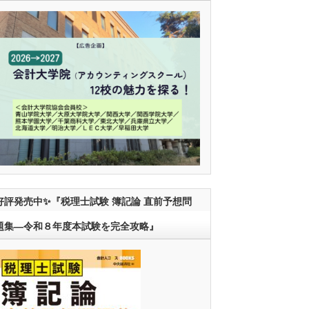
好評発売中✨『税理士試験 簿記論 直前予想問
題集―令和８年度本試験を完全攻略』