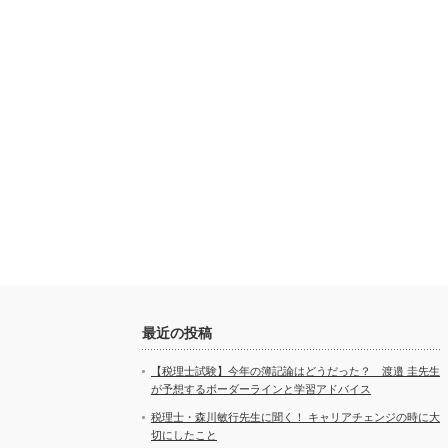
最近の投稿
【税理士試験】今年の簿記論はどうだった？ 渡邉 圭先生
が予想するボーダーラインと学習アドバイス
税理士・森川敏行先生に聞く！ キャリアチェンジの時に大
切にしたこと