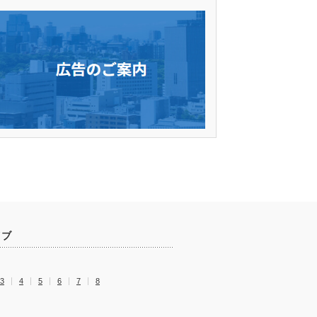
イブ
3
4
5
6
7
8