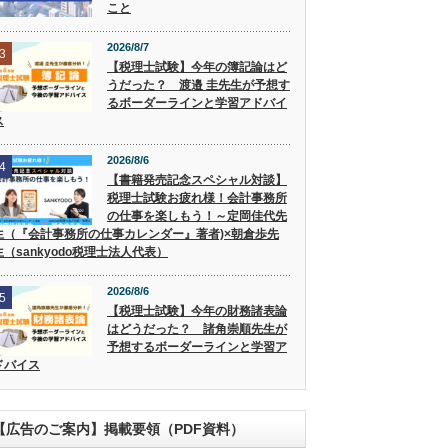
こと
2026/8/7
3
【税理士試験】今年の簿記論はど
うだった？ 渡邉 圭先生が予想す
るボーダーラインと学習アドバイ
ス
2026/8/6
4
【書籍発売記念スペシャル対談】
税理士試験お疲れ様！会計事務所
の仕事を楽しもう！～定岡佳代先
生（『会計事務所の仕事カレンダー』著者)×朝倉歩先
生（sankyodo税理士法人代表）
2026/8/6
5
【税理士試験】今年の財務諸表論
はどうだった？ 諸角崇順先生が
予想するボーダーラインと学習ア
ドバイス
【広告のご案内】掲載要領（PDF資料）