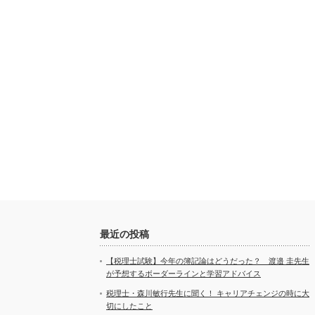
最近の投稿
【税理士試験】今年の簿記論はどうだった？ 渡邉 圭先生
が予想するボーダーラインと学習アドバイス
税理士・森川敏行先生に聞く！ キャリアチェンジの時に大
切にしたこと