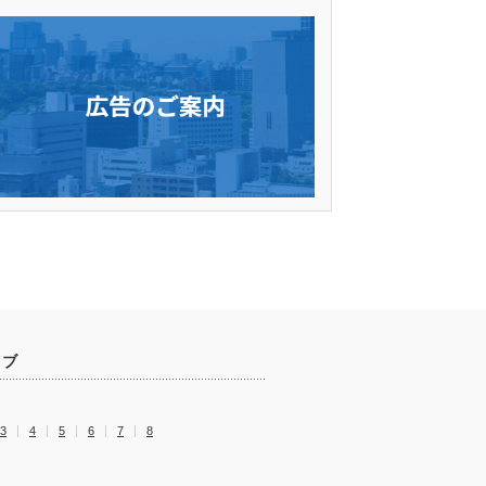
イブ
3
4
5
6
7
8