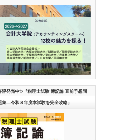
好評発売中✨『税理士試験 簿記論 直前予想問
題集―令和８年度本試験を完全攻略』