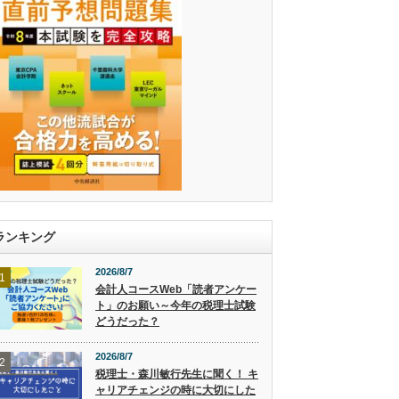
ランキング
2026/8/7
1
会計人コースWeb「読者アンケー
ト」のお願い～今年の税理士試験
どうだった？
2026/8/7
2
税理士・森川敏行先生に聞く！ キ
ャリアチェンジの時に大切にした