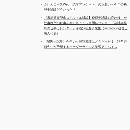
会計人コースWeb「読者アンケート」のお願い～今年の税
理士試験どうだった？
【書籍発売記念スペシャル対談】税理士試験お疲れ様！会
計事務所の仕事を楽しもう！～定岡佳代先生（『会計事務
所の仕事カレンダー』著者)×朝倉歩先生（sankyodo税理士
法人代表）
【税理士試験】今年の財務諸表論はどうだった？ 諸角崇
順先生が予想するボーダーラインと学習アドバイス