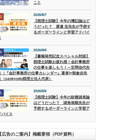
こと
2026/8/7
3
【税理士試験】今年の簿記論はど
うだった？ 渡邉 圭先生が予想す
るボーダーラインと学習アドバイ
ス
2026/8/6
4
【書籍発売記念スペシャル対談】
税理士試験お疲れ様！会計事務所
の仕事を楽しもう！～定岡佳代先
生（『会計事務所の仕事カレンダー』著者)×朝倉歩先
生（sankyodo税理士法人代表）
2026/8/6
5
【税理士試験】今年の財務諸表論
はどうだった？ 諸角崇順先生が
予想するボーダーラインと学習ア
ドバイス
【広告のご案内】掲載要領（PDF資料）