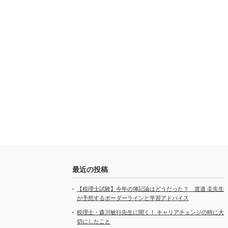
最近の投稿
【税理士試験】今年の簿記論はどうだった？ 渡邉 圭先生
が予想するボーダーラインと学習アドバイス
税理士・森川敏行先生に聞く！ キャリアチェンジの時に大
切にしたこと