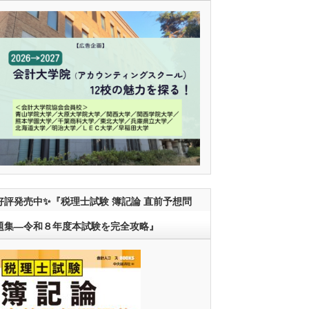
好評発売中✨『税理士試験 簿記論 直前予想問
題集―令和８年度本試験を完全攻略』