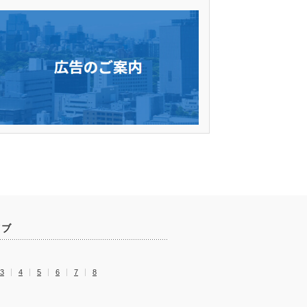
イブ
3
4
5
6
7
8