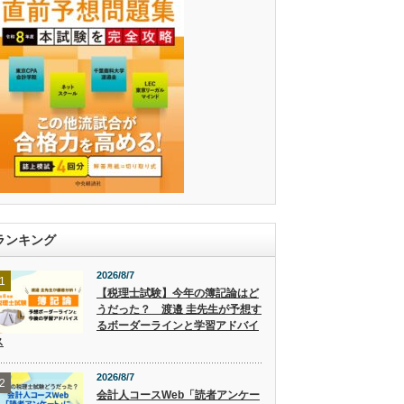
ランキング
2026/8/7
1
【税理士試験】今年の簿記論はど
うだった？ 渡邉 圭先生が予想す
るボーダーラインと学習アドバイ
ス
2026/8/7
2
会計人コースWeb「読者アンケー