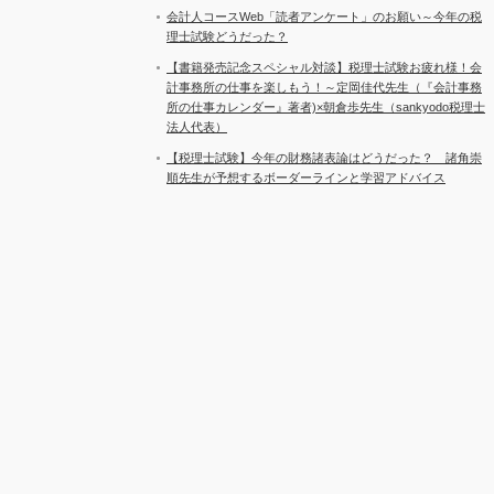
会計人コースWeb「読者アンケート」のお願い～今年の税
理士試験どうだった？
【書籍発売記念スペシャル対談】税理士試験お疲れ様！会
計事務所の仕事を楽しもう！～定岡佳代先生（『会計事務
所の仕事カレンダー』著者)×朝倉歩先生（sankyodo税理士
法人代表）
【税理士試験】今年の財務諸表論はどうだった？ 諸角崇
順先生が予想するボーダーラインと学習アドバイス