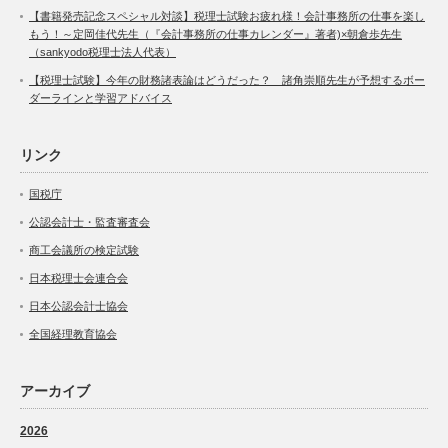
【書籍発売記念スペシャル対談】税理士試験お疲れ様！会計事務所の仕事を楽し
もう！～定岡佳代先生（『会計事務所の仕事カレンダー』著者)×朝倉歩先生
（sankyodo税理士法人代表）
【税理士試験】今年の財務諸表論はどうだった？ 諸角崇順先生が予想するボー
ダーラインと学習アドバイス
リンク
国税庁
公認会計士・監査審査会
商工会議所の検定試験
日本税理士会連合会
日本公認会計士協会
全国経理教育協会
アーカイブ
2026