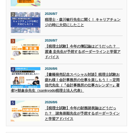
2026/8/7
2
税理士・森川敏行先生に聞く！ キャリアチェン
ジの時に大切にしたこと
2026/8/7
3
【税理士試験】今年の簿記論はどうだった？
渡邉 圭先生が予想するボーダーラインと学習ア
ドバイス
2026/8/6
4
【書籍発売記念スペシャル対談】税理士試験お
疲れ様！会計事務所の仕事を楽しもう！～定岡
佳代先生（『会計事務所の仕事カレンダー』著
者)×朝倉歩先生（sankyodo税理士法人代表）
2026/8/6
5
【税理士試験】今年の財務諸表論はどうだっ
た？ 諸角崇順先生が予想するボーダーライン
と学習アドバイス