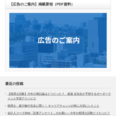
【広告のご案内】掲載要領（PDF資料）
最近の投稿
【税理士試験】今年の簿記論はどうだった？ 渡邉 圭先生が予想するボーダーラ
インと学習アドバイス
税理士・森川敏行先生に聞く！ キャリアチェンジの時に大切にしたこと
会計人コースWeb「読者アンケート」のお願い～今年の税理士試験どうだった？