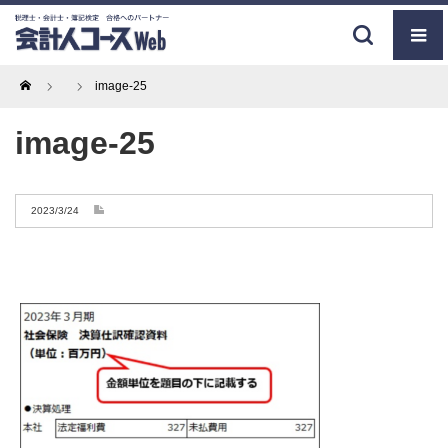
Home
image-25
image-25
2023/3/24