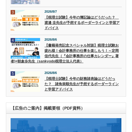
2026/8/7
3
【税理士試験】今年の簿記論はどうだった？
渡邉 圭先生が予想するボーダーラインと学習ア
ドバイス
2026/8/6
4
【書籍発売記念スペシャル対談】税理士試験お
疲れ様！会計事務所の仕事を楽しもう！～定岡
佳代先生（『会計事務所の仕事カレンダー』著
者)×朝倉歩先生（sankyodo税理士法人代表）
2026/8/6
5
【税理士試験】今年の財務諸表論はどうだっ
た？ 諸角崇順先生が予想するボーダーライン
と学習アドバイス
【広告のご案内】掲載要領（PDF資料）