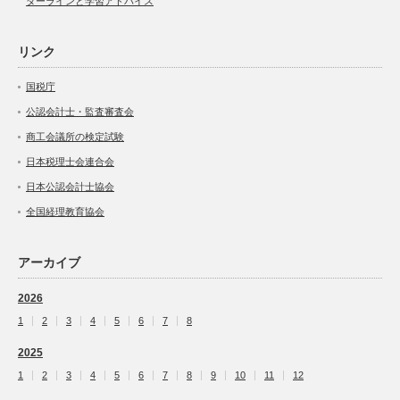
ダーラインと学習アドバイス
リンク
国税庁
公認会計士・監査審査会
商工会議所の検定試験
日本税理士会連合会
日本公認会計士協会
全国経理教育協会
アーカイブ
2026
1
2
3
4
5
6
7
8
2025
1
2
3
4
5
6
7
8
9
10
11
12