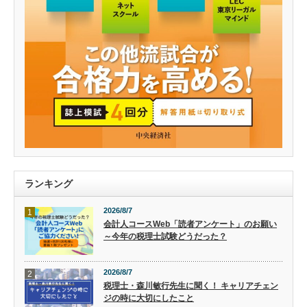
ランキング
2026/8/7
1
会計人コースWeb「読者アンケート」のお願い
～今年の税理士試験どうだった？
2026/8/7
2
税理士・森川敏行先生に聞く！ キャリアチェン
ジの時に大切にしたこと