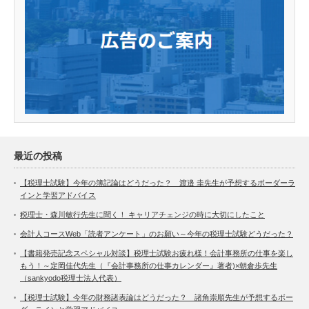
最近の投稿
【税理士試験】今年の簿記論はどうだった？ 渡邉 圭先生が予想するボーダーラ
インと学習アドバイス
税理士・森川敏行先生に聞く！ キャリアチェンジの時に大切にしたこと
会計人コースWeb「読者アンケート」のお願い～今年の税理士試験どうだった？
【書籍発売記念スペシャル対談】税理士試験お疲れ様！会計事務所の仕事を楽し
もう！～定岡佳代先生（『会計事務所の仕事カレンダー』著者)×朝倉歩先生
（sankyodo税理士法人代表）
【税理士試験】今年の財務諸表論はどうだった？ 諸角崇順先生が予想するボー