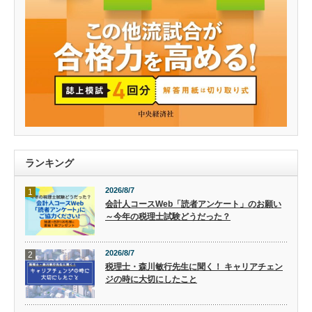
ランキング
2026/8/7
1
会計人コースWeb「読者アンケート」のお願い
～今年の税理士試験どうだった？
2026/8/7
2
税理士・森川敏行先生に聞く！ キャリアチェン
ジの時に大切にしたこと