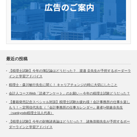
最近の投稿
【税理士試験】今年の簿記論はどうだった？ 渡邉 圭先生が予想するボーダーラ
インと学習アドバイス
税理士・森川敏行先生に聞く！ キャリアチェンジの時に大切にしたこと
会計人コースWeb「読者アンケート」のお願い～今年の税理士試験どうだった？
【書籍発売記念スペシャル対談】税理士試験お疲れ様！会計事務所の仕事を楽し
もう！～定岡佳代先生（『会計事務所の仕事カレンダー』著者)×朝倉歩先生
（sankyodo税理士法人代表）
【税理士試験】今年の財務諸表論はどうだった？ 諸角崇順先生が予想するボー
ダーラインと学習アドバイス