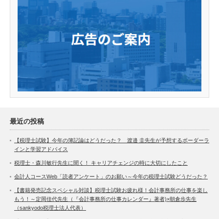
最近の投稿
【税理士試験】今年の簿記論はどうだった？ 渡邉 圭先生が予想するボーダーラ
インと学習アドバイス
税理士・森川敏行先生に聞く！ キャリアチェンジの時に大切にしたこと
会計人コースWeb「読者アンケート」のお願い～今年の税理士試験どうだった？
【書籍発売記念スペシャル対談】税理士試験お疲れ様！会計事務所の仕事を楽し
もう！～定岡佳代先生（『会計事務所の仕事カレンダー』著者)×朝倉歩先生
（sankyodo税理士法人代表）