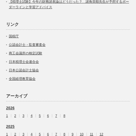
【税理士試験】今年の財務諸表論はどうだった？ 諸角崇順先生が予想するボー
ダーラインと学習アドバイス
リンク
国税庁
公認会計士・監査審査会
商工会議所の検定試験
日本税理士会連合会
日本公認会計士協会
全国経理教育協会
アーカイブ
2026
1
2
3
4
5
6
7
8
2025
1
2
3
4
5
6
7
8
9
10
11
12