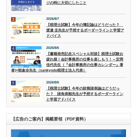
ジの時に大切にしたこと
2026/8/7
3
【税理士試験】今年の簿記論はどうだった？
渡邉 圭先生が予想するボーダーラインと学習ア
ドバイス
2026/8/6
4
【書籍発売記念スペシャル対談】税理士試験お
疲れ様！会計事務所の仕事を楽しもう！～定岡
佳代先生（『会計事務所の仕事カレンダー』著
者)×朝倉歩先生（sankyodo税理士法人代表）
2026/8/6
5
【税理士試験】今年の財務諸表論はどうだっ
た？ 諸角崇順先生が予想するボーダーライン
と学習アドバイス
【広告のご案内】掲載要領（PDF資料）