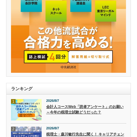
ランキング
2026/8/7
1
会計人コースWeb「読者アンケート」のお願い
～今年の税理士試験どうだった？
2026/8/7
2
税理士・森川敏行先生に聞く！ キャリアチェン