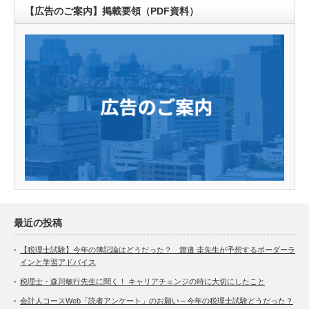
【広告のご案内】掲載要領（PDF資料）
最近の投稿
【税理士試験】今年の簿記論はどうだった？ 渡邉 圭先生が予想するボーダーラ
インと学習アドバイス
税理士・森川敏行先生に聞く！ キャリアチェンジの時に大切にしたこと
会計人コースWeb「読者アンケート」のお願い～今年の税理士試験どうだった？