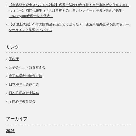
【書籍発売記念スペシャル対談】税理士試験お疲れ様！会計事務所の仕事を楽し
もう！～定岡佳代先生（『会計事務所の仕事カレンダー』著者)×朝倉歩先生
（sankyodo税理士法人代表）
【税理士試験】今年の財務諸表論はどうだった？ 諸角崇順先生が予想するボー
ダーラインと学習アドバイス
リンク
国税庁
公認会計士・監査審査会
商工会議所の検定試験
日本税理士会連合会
日本公認会計士協会
全国経理教育協会
アーカイブ
2026