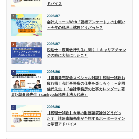
ドバイス
2026/8/7
2
会計人コースWeb「読者アンケート」のお願い
～今年の税理士試験どうだった？
2026/8/7
3
税理士・森川敏行先生に聞く！ キャリアチェン
ジの時に大切にしたこと
2026/8/6
4
【書籍発売記念スペシャル対談】税理士試験お
疲れ様！会計事務所の仕事を楽しもう！～定岡
佳代先生（『会計事務所の仕事カレンダー』著
者)×朝倉歩先生（sankyodo税理士法人代表）
2026/8/6
5
【税理士試験】今年の財務諸表論はどうだっ
た？ 諸角崇順先生が予想するボーダーライン
と学習アドバイス