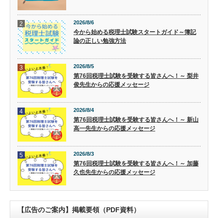
2026/8/6
2
今から始める税理士試験スタートガイド～簿記
論の正しい勉強方法
2026/8/5
3
第76回税理士試験を受験する皆さんへ！～ 梨井
俊先生からの応援メッセージ
2026/8/4
4
第76回税理士試験を受験する皆さんへ！～ 新山
高一先生からの応援メッセージ
2026/8/3
5
第76回税理士試験を受験する皆さんへ！～ 加藤
久也先生からの応援メッセージ
【広告のご案内】掲載要領（PDF資料）