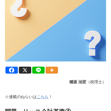
穂坂 治宏
（税理士）
☆連載のねらいは
こちら
！