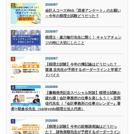
2026/8/7
1
会計人コースWeb「読者アンケート」のお願い
～今年の税理士試験どうだった？
2026/8/7
2
税理士・森川敏行先生に聞く！ キャリアチェン
ジの時に大切にしたこと
2026/8/7
3
【税理士試験】今年の簿記論はどうだった？
渡邉 圭先生が予想するボーダーラインと学習ア
ドバイス
2026/8/6
4
【書籍発売記念スペシャル対談】税理士試験お
疲れ様！会計事務所の仕事を楽しもう！～定岡
佳代先生（『会計事務所の仕事カレンダー』著
者)×朝倉歩先生（sankyodo税理士法人代表）
2026/8/6
5
【税理士試験】今年の財務諸表論はどうだっ
た？ 諸角崇順先生が予想するボーダーライン