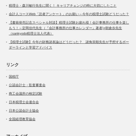
税理士・森川敏行先生に聞く！ キャリアチェンジの時に大切にしたこと
会計人コースWeb「読者アンケート」のお願い～今年の税理士試験どうだった？
【書籍発売記念スペシャル対談】税理士試験お疲れ様！会計事務所の仕事を楽し
もう！～定岡佳代先生（『会計事務所の仕事カレンダー』著者)×朝倉歩先生
（sankyodo税理士法人代表）
【税理士試験】今年の財務諸表論はどうだった？ 諸角崇順先生が予想するボー
ダーラインと学習アドバイス
リンク
国税庁
公認会計士・監査審査会
商工会議所の検定試験
日本税理士会連合会
日本公認会計士協会
全国経理教育協会