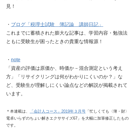
見！
・
ブログ「税理士試験 簿記論 講師日記」
これまでに蓄積された膨大な記事は、学習内容・勉強法
ともに受験生が困ったときの貴重な情報源！
・
note
「資産の評価は原価か、時価か－混合測定という考え
方」「リサイクリングは何がわかりにくいのか？」な
ど、受験生が理解しにくい論点などの解説が掲載されて
います。
＊本連載は、
「会計人コース」2019年３月号
「忙しくても〈簿・財〉
電卓いらずのちょい解きエクササイズ67」を大幅に加筆修正したもの
です。