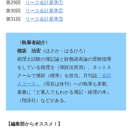
第29回
リース会計基準①
第30回
リース会計基準②
第31回
リース会計基準③
〈執筆者紹介〉
穂坂 治宏
（ほさか・はるひろ）
税理士試験の簿記論と財務諸表論の受験指導
をしている税理士（簿財法所消）。ネットス
クールで簿財（標準）を担当。月刊誌
「会計
人コース」
（現在は休刊）への執筆も多数。
著書に『ど素人でもわかる簿記・経理の本』
（翔泳社）などがある。
【編集部からオススメ！】